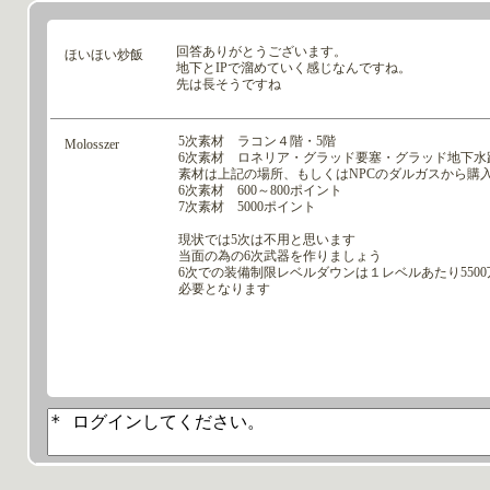
回答ありがとうございます。
ほいほい炒飯
地下とIPで溜めていく感じなんですね。
先は長そうですね
5次素材 ラコン４階・5階
Molosszer
6次素材 ロネリア・グラッド要塞・グラッド地下水
素材は上記の場所、もしくはNPCのダルガスから購
6次素材 600～800ポイント
7次素材 5000ポイント
現状では5次は不用と思います
当面の為の6次武器を作りましょう
6次での装備制限レベルダウンは１レベルあたり550
必要となります