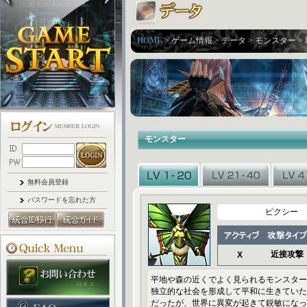
HOME
> ゲーム情報 > データ > モンスター > L
モンスター
無料会員登録
パスワードを忘れた方
ピクシー
近接攻撃
X
平地や森の近くでよく見られるモンスター
独立的な社会を形成して平和に生きていた
だったが、世界に異変が起きて鋭敏になっ