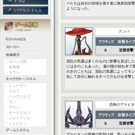
ーたちは自分の領域を侵す者に無差別攻撃
ようになった。
クンバ
近接攻撃
X
混乱の気運は多くのものに影響を及ぼした
・ロハン大陸
にはきのこもあった。 森の陰の枯れ木で
・各地域
のきのこたちは、混乱の気運によってモン
・タウン
化して自分に触れるすべてのものを攻撃し
・ヒューマン
・エルフ
・ハーフエルフ
・ダン
恐怖のアケピオ
・デカン
・ダークエルフ
・ジャイアント
近接攻撃
・トリニティ
X
アケピオンの変種で性別は雄。黒い火山灰