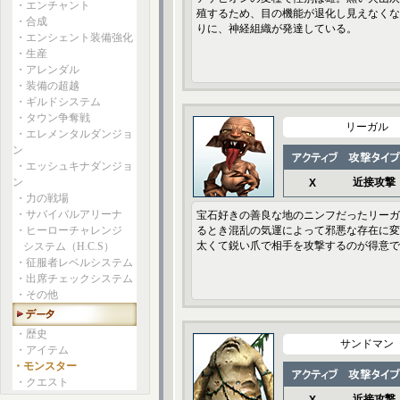
・エンチャント
殖するため、目の機能が退化し見えなくな
・合成
りに、神経組織が発達している。
・エンシェント装備強化
・生産
・アレンダル
・装備の超越
・ギルドシステム
・タウン争奪戦
リーガル
・エレメンタルダンジョ
ン
・エッシュキナダンジョ
ン
近接攻撃
X
・力の戦場
・サバイバルアリーナ
宝石好きの善良な地のニンフだったリーガ
・ヒーローチャレンジ
るとき混乱の気運によって邪悪な存在に変
太くて鋭い爪で相手を攻撃するのが得意で
システム（H.C.S）
・征服者レベルシステム
・出席チェックシステム
・その他
・歴史
サンドマン
・アイテム
・モンスター
・クエスト
近接攻撃