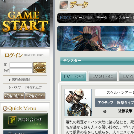
HOME
> ゲーム情報 > データ > モンスター > L
モンスター
無料会員登録
パスワードを忘れた方
スケルトンアー
近接攻撃
◎
混乱の気運がロハン大陸に染み込むと、死
ちが墓から蘇り人々を襲い始めた。ずいぶ
んで骸骨の姿をした彼らを、人々はスケル