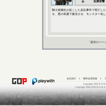
近接攻撃
◎
騎士候補生が起こした反乱事件で死亡した
を、悪の気運で復活させ、モンスター化し
「最初のペー
会社紹介
l
無料会員登録
l
Copyright 2026 R.O.H.
Copyright 2005-2026 R.O.H.A.