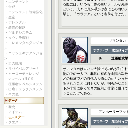
・エンチャント
る際には、いつも一体の白いノールが先導
・合成
という。人々は月が浮かぶ夜にこの白いノ
・エンシェント装備強化
撃し、「ガラテア」という名前を付けた。
・生産
・アレンダル
・装備の超越
・ギルドシステム
・タウン争奪戦
サマンタカ
・エレメンタルダンジョ
ン
・エッシュキナダンジョ
ン
遠距離攻
◎
・力の戦場
・サバイバルアリーナ
サマンタカはロハン大陸でその名が知られ
・ヒーローチャレンジ
物の中の一人で、非常に有名な山賊の親分
どの種族でどの時代の人物なのかといった
システム（H.C.S）
認されたことは何もないが、明らかなこと
・征服者レベルシステム
下が非常に多くて弩の腕前が非常に優れて
・出席チェックシステム
うことだけである。
・その他
・歴史
アンホーリーフッ
・アイテム
・モンスター
・クエスト