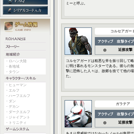
ミーと呼ぶ。
コルセアガー
近接攻撃
◎
コルセアガードは粗悪な斧を振り回して略
・ロハン大陸
に明け暮れるモンスターである。彼らの無
・各地域
撃に恐怖した人々は、故郷を捨てて他の場
・タウン
た。
・ヒューマン
・エルフ
・ハーフエルフ
・ダン
ガラテア
・デカン
・ダークエルフ
・ジャイアント
近接攻撃
・トリニティ
◎
あまり脅威的ではなかったノールが集団で