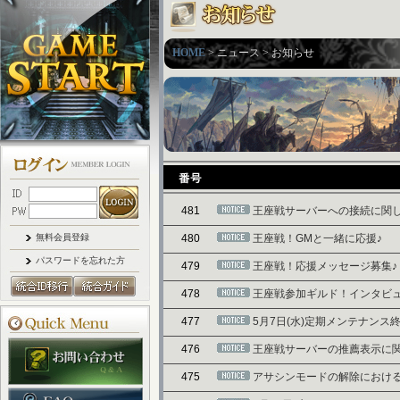
HOME
> ニュース > お知らせ
481
王座戦サーバーへの接続に関
無料会員登録
480
王座戦！GMと一緒に応援♪
パスワードを忘れた方
479
王座戦！応援メッセージ募集♪
478
王座戦参加ギルド！インタビ
477
5月7日(水)定期メンテナンス
476
王座戦サーバーの推薦表示に
475
アサシンモードの解除におけ