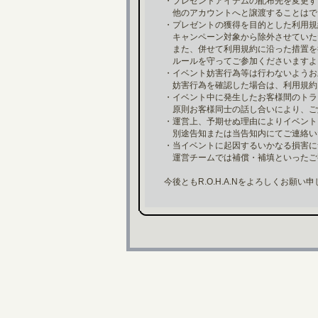
・プレゼントアイテムの配布先を変更す
他のアカウントへと譲渡することはで
・プレゼントの獲得を目的とした利用規
キャンペーン対象から除外させていた
また、併せて利用規約に沿った措置を
ルールを守ってご参加くださいますよ
・イベント妨害行為等は行わないようお
妨害行為を確認した場合は、利用規約
・イベント中に発生したお客様間のトラ
原則お客様同士の話し合いにより、ご
・運営上、予期せぬ理由によりイベント
別途告知または当告知内にてご連絡い
・当イベントに起因するいかなる損害に
運営チームでは補償・補填といったご
今後ともR.O.H.A.Nをよろしくお願い