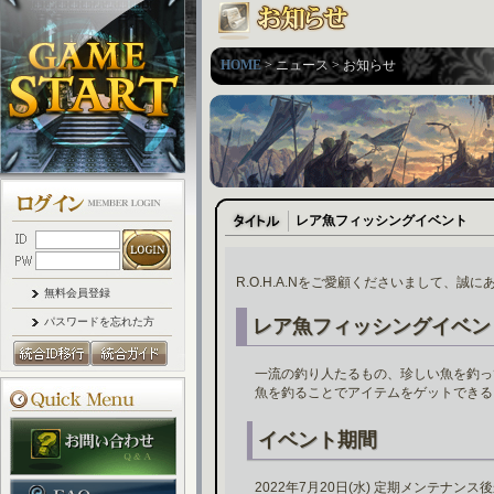
HOME
> ニュース > お知らせ
レア魚フィッシングイベント
R.O.H.A.Nをご愛顧くださいまして、誠
無料会員登録
パスワードを忘れた方
レア魚フィッシングイベン
一流の釣り人たるもの、珍しい魚を釣っ
魚を釣ることでアイテムをゲットできる
イベント期間
2022年7月20日(水) 定期メンテナンス