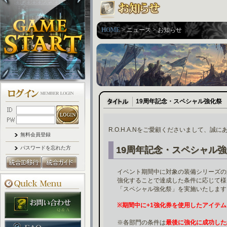
HOME
> ニュース > お知らせ
19周年記念・スペシャル強化祭
R.O.H.A.Nをご愛顧くださいまして、誠
無料会員登録
パスワードを忘れた方
19周年記念・スペシャル
イベント期間中に対象の装備シリーズの
強化することで達成した条件に応じて様
「スペシャル強化祭」を実施いたします
※期間中に+1強化券を使用したアイテ
※各部門の条件は
最後に強化に成功した