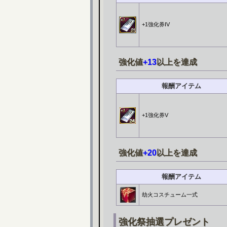
+1強化券IV
強化値
+13
以上を達成
報酬アイテム
+1強化券V
強化値
+20
以上を達成
報酬アイテム
劫火コスチューム一式
強化祭抽選プレゼント