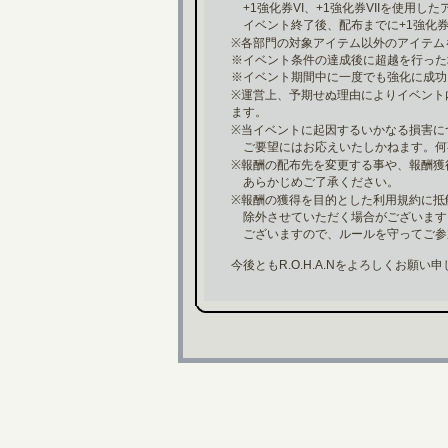
+1強化券VI、+1強化券VIIを使用
イベント終了後、配布までに+1強化券
※各部門の対象アイテム以外のアイテム
※イベント条件の達成後に超越を行った
※イベント期間中に一度でも強化に成功
※運営上、予期せぬ理由によりイベント
ます。
※当イベントに起因するいかなる損害に
ご要望にはお応えいたしかねます。何
※報酬の配布先を変更する事や、報酬獲
あらかじめご了承ください。
※報酬の獲得を目的とした利用規約に抵
除外させていただく場合がございます
ございますので、ルールを守ってご参
今後ともR.O.H.A.Nをよろしくお願い