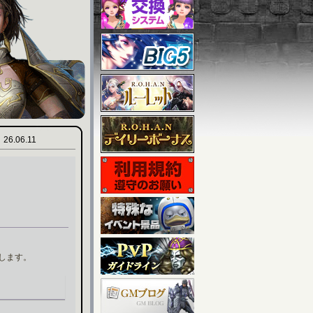
26.06.11
します。