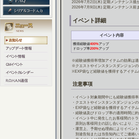
2026年7月2日(木) 定期メンテナンス後
2026年7月9日(木) 定期メンテナンス前
イベント詳細
イベント内容
獲得経験値
400%
アップ
ドロップ率
200%
アップ
※経験値獲得率増加アイテムの効果は適
※クエストやインスタンスダンジョンの
※EXP袋など経験値を獲得するアイテ
注意事項
・イベント対象期間中にも経験値獲得率
・クエストやインスタンスダンジョンの
・EXP袋など経験値を獲得するアイテ
・経験値及びドロップ率の適用時間に約
・イベント中に発生したお客様間のトラ
原則お客様同士の話し合いにより、ご
・運営上、予期せぬ理由によりイベント
別途告知または当告知内にてご連絡い