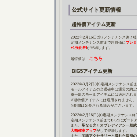
公式サイト更新情報
超特価アイテム更新
2022年2月16日(水) メンテナンス終了後
定期メンテナンス前まで超特価に
プレミ
+1強化券I
が登場します。
こちら
超特価は
BIG5アイテム更新
2022年3月2日(水)定期メンテナンス
モールアイテムの当選確率は通常の約1
※一部のモールアイテムには適用されま
※超特価アイテムには適用されません。
※期間は延長される場合がございます。
2022年2月16日(水)定期メンテナンス終了
定期メンテナンス前までBIG5に
ガード
また、
聖なる光
と
オブシディアン一般武
大幅確率アップ
がして登場します。
また、
宝珠アクセサリー
と
壊れた深淵の