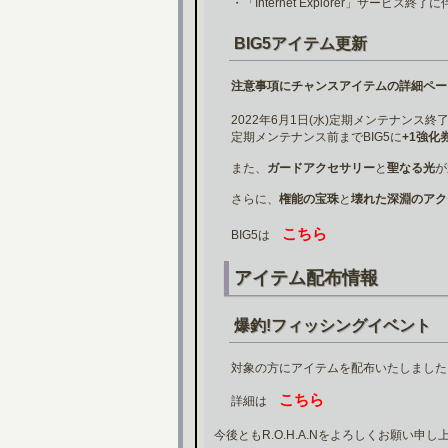
・「Internet Explorer」サービ
BIG5アイテム更新
注意事項にチャンスアイテムの詳細ペー
2022年6月1日(水)定期メンテナンス終了
定期メンテナンス前までBIG5に
+1強化券
また、
ガードアクセサリー
と
聖なる光
が
さらに、
権能の宝珠
と
壊れた深淵のアク
こちら
BIG5は
アイテム配布情報
爆釣!フィッシングイベント
対象の方にアイテムを配布いたしました
こちら
詳細は
今後ともR.O.H.A.Nをよろしくお願い申し