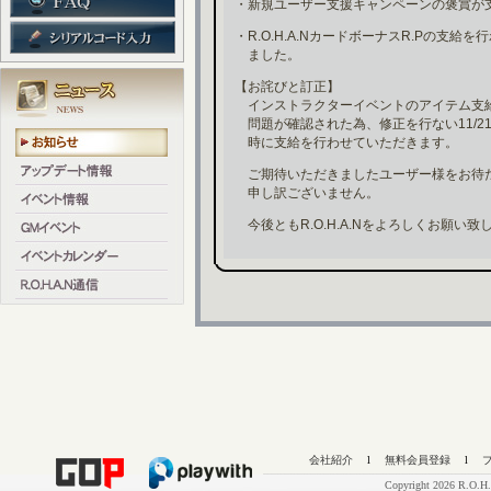
・新規ユーザー支援キャンペーンの褒賞が
・R.O.H.A.NカードボーナスR.Pの支給
ました。
【お詫びと訂正】
インストラクターイベントのアイテム支
問題が確認された為、修正を行ない11/2
時に支給を行わせていただきます。
ご期待いただきましたユーザー様をお待
申し訳ございません。
今後ともR.O.H.A.Nをよろしくお願い致
会社紹介
l
無料会員登録
l
Copyright 2026 R.O.H.