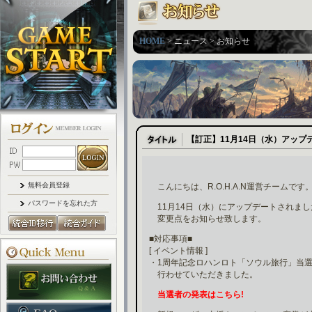
HOME
> ニュース > お知らせ
【訂正】11月14日（水）アップ
無料会員登録
こんにちは、R.O.H.A.N運営チームです
パスワードを忘れた方
11月14日（水）にアップデートされまし
変更点をお知らせ致します。
■対応事項■
[ イベント情報 ]
・1周年記念ロハンロト「ソウル旅行」当
行わせていただきました。
当選者の発表はこちら!