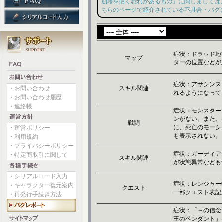
崩壊を招く恐れがあるもの」に関しましては
ちらのページで紹介されている不具合・バグ
症状：ドラッド地
マップ
ターの位置などが
症状：アサシンス
・お問い合わせ
スキル関連
れるようになって
・お問い合わせ履歴
・連絡帳
症状：モンスター
ンがない。また、
戦闘
に、死亡のモーシ
・運営ポリシー
も表示されない。
・利用規約
・プライバシーポリシー
症状：ガーディア
・特定商取引に関して
スキル関連
が状態異常なども
・シリアルコード入力
症状：レンジャー
・キャラクター復元案内
クエスト
一部クエスト表記
・再発行手続き方法
症状：「～の信念
王のペンダント」