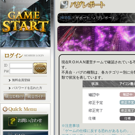
HOME
> サポート > バグレポート
現在R.O.H.A.N運営チームで確認されて
す。
不具合・バグの種類は、各カテゴリー別に分
類で状況を表しています。
無料会員登録
パスワードを忘れた方
※注意事項
「ゲームの仕様に反する恐れがあるもの」、