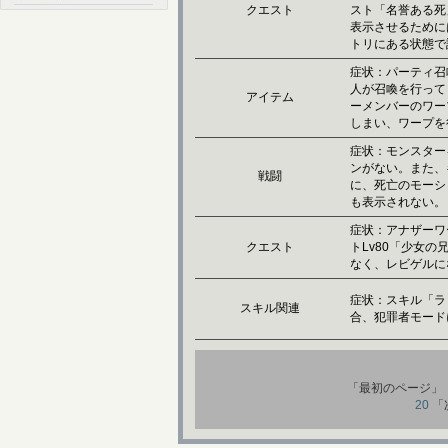
クエスト
スト「名誉ある死
表示させるために
トリにある状態で
症状：パーティ召
人が召喚を行って
アイテム
ーメンバーのワー
しまい、ワープを
症状：モンスター
ンがない。また、
戦闘
に、死亡のモーシ
も表示されない。
症状：アナザーワ
クエスト
トLv80「少女
なく、レビゲルに
症状：スキル「ラ
スキル関連
合、犯罪者モード
「最初のページ」
20
「