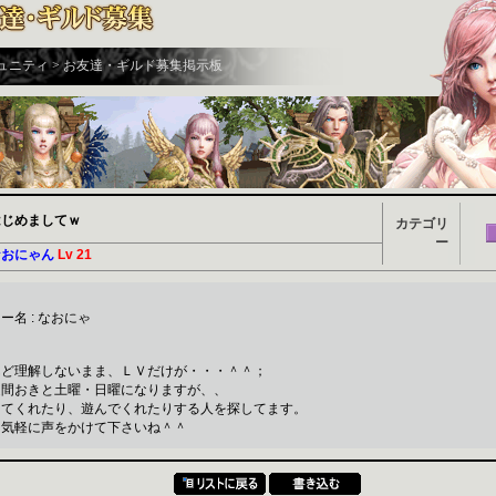
ミュニティ > お友達・ギルド募集掲示板
はじめましてｗ
カテゴリ
ー
なおにゃん
Lv 21
名 : なおにゃ
んど理解しないまま、ＬＶだけが・・・＾＾；
週間おきと土曜・日曜になりますが、、
えてくれたり、遊んでくれたりする人を探してます。
、気軽に声をかけて下さいね＾＾