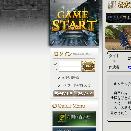
HOME
> コ
タイト
ル
作成者
無料会員登録
・キャラクター
パスワードを忘れた方
・自己紹介:
仕様をほと
ＩＮは、一
いろいろ教
見かけたら