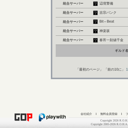
統合サーバー
辺境警備
統合サーバー
吉宗バンク
Bit⇔Beat
統合サーバー
統合サーバー
神楽坂
統合サーバー
春宵一刻値千金
ギルド
「最初のページ」
「前の10に」
1
会社紹介
l
無料会員登録
l
Copyright 2026 R.O.H.
Copyright 2005-2026 R.O.H.A.