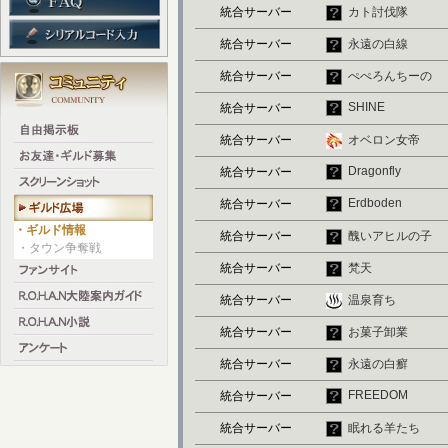
統合サーバー
カト討伐隊
統合サーバー
永遠の白線
統合サーバー
ぺぺろんちーの
SHINE
統合サーバー
統合サーバー
オベロン女帝
Dragonfly
統合サーバー
Erdboden
統合サーバー
・ギルド情報
統合サーバー
醜いアヒルの子
・タウン争奪戦
統合サーバー
梵天
統合サーバー
温泉育ち
統合サーバー
お菓子卸業
統合サーバー
永遠の白癬
FREEDOM
統合サーバー
統合サーバー
眠れる羊たち