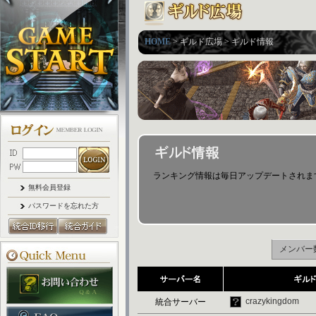
HOME
> ギルド広場 > ギルド情報
ランキング情報は毎日アップデートされます。 (最後
無料会員登録
パスワードを忘れた方
メンバー
crazykingdom
統合サーバー