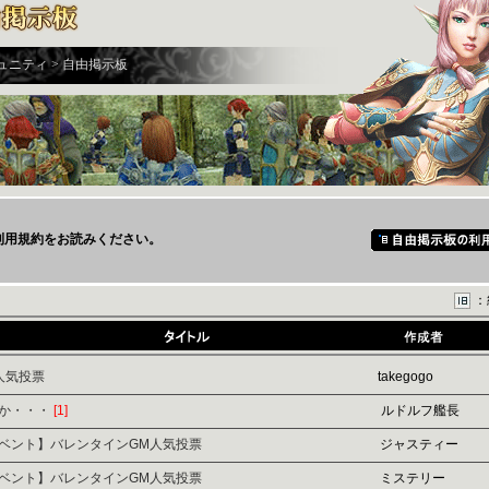
ュニティ > 自由掲示板
利用規約をお読みください。
：
人気投票
takegogo
か・・・
[1]
ルドルフ艦長
ベント】バレンタインGM人気投票
ジャスティー
ベント】バレンタインGM人気投票
ミステリー