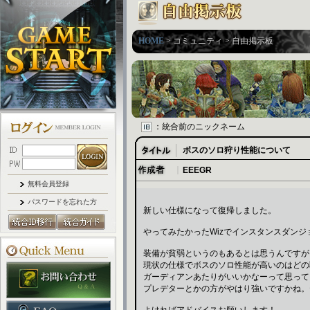
HOME
> コミュニティ > 自由掲示板
：統合前のニックネーム
ボスのソロ狩り性能について
｜
EEEGR
無料会員登録
パスワードを忘れた方
新しい仕様になって復帰しました。
やってみたかったWizでインスタンスダン
装備が貧弱というのもあるとは思うんですが
現状の仕様でボスのソロ性能が高いのはどの
ガーディアンあたりがいいかなーって思って
プレデターとかの方がやはり強いですかね。