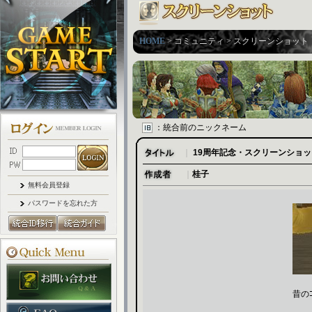
HOME
> コミュニティ > スクリーンショット
：統合前のニックネーム
｜
19周年記念・スクリーンショ
｜
桂子
無料会員登録
パスワードを忘れた方
昔の