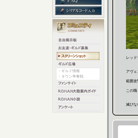
レッド
・ギルド情報
アヴェ
・タウン争奪戦
範囲攻
この職
滅びな