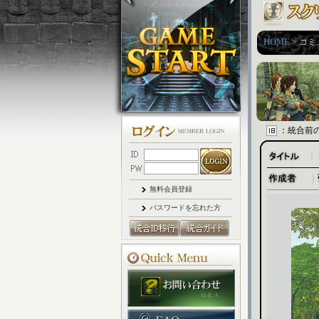
HOME
> コ
：統合前
｜
｜
無料会員登録
パスワードを忘れた方