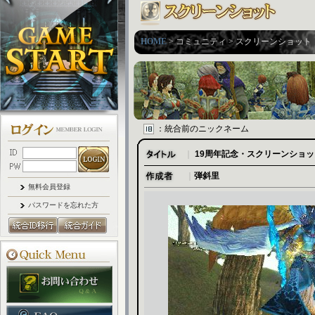
HOME
> コミュニティ > スクリーンショット
：統合前のニックネーム
｜
19周年記念・スクリーンショ
｜
弾斜里
無料会員登録
パスワードを忘れた方