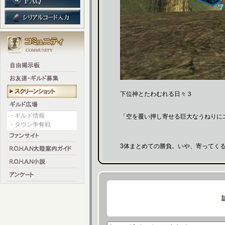
下位神とたわむれる日々３
・ギルド情報
「空を覆い押し寄せる巨大なうねりに
・タウン争奪戦
3体まとめての勝負。いや、寄ってく