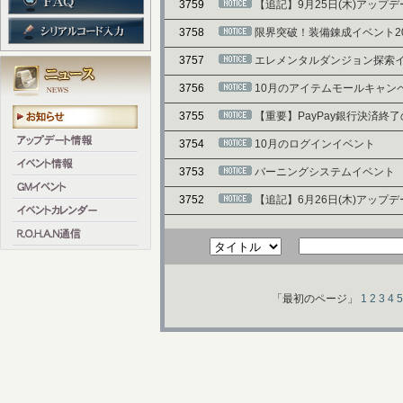
3759
【追記】9月25日(木)アップ
3758
限界突破！装備錬成イベント20
3757
エレメンタルダンジョン探索
3756
10月のアイテムモールキャン
3755
【重要】PayPay銀行決済終
3754
10月のログインイベント
3753
バーニングシステムイベント
3752
【追記】6月26日(木)アップ
「最初のページ」
1
2
3
4
5