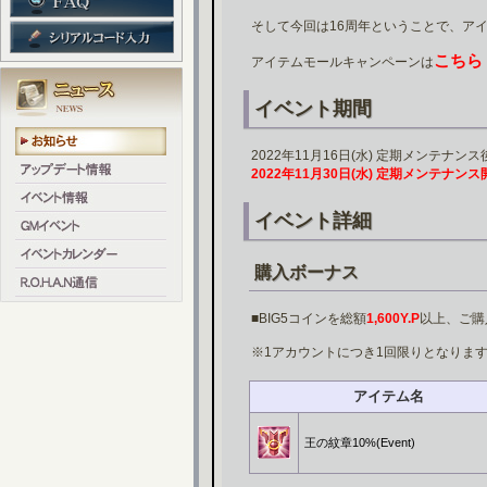
そして今回は16周年ということで、ア
こちら
アイテムモールキャンペーンは
イベント期間
2022年11月16日(水) 定期メンテナン
2022年11月30日(水) 定期メンテナン
イベント詳細
購入ボーナス
■BIG5コインを総額
1,600Y.P
以上、ご購
※1アカウントにつき1回限りとなりま
アイテム名
王の紋章10%(Event)