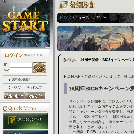
HOME
> ニュース > お知らせ
16周年記念・BIG5キャンペーン
R.O.H.A.Nをご愛顧くださいまして、誠
無料会員登録
パスワードを忘れた方
16周年BIG5キャンペーン
キャンペーン期間中に、ご購入いただいた
総額に応じてゲーム内アイテムをプレゼ
特別キャンペーン引換券が登場し、当選
さらに、BIG5をプレイし「500回連続
当選しなかった場合は、運営チームに申
受け取ることができます！
この機会にBIG5にチャレンジしてみて