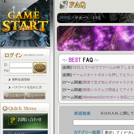
HOME
> サポート > FAQ
[起動]
5101エラーがでてゲームが終了しま
[起動]
ゲームスタートボタンを押してもラン
無料会員登録
[ゲーム関連]
郵便で見ず知らずのキャラクタ
パスワードを忘れた方
[ゲーム関連]
郵便システムで間違えてアイテ
[ゲーム関連]
Windows10のサポート対応に
R.O.H.A.N.