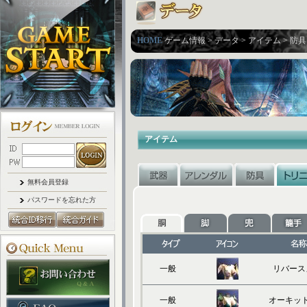
HOME
ゲーム情報 > データ > アイテム > 防具
アイテム
無料会員登録
パスワードを忘れた方
一般
リバース
一般
オーキッ