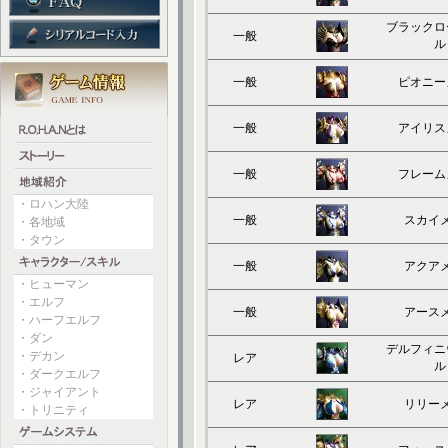
ブラックロ
一般
ル
一般
ピオニー
一般
アイリス
一般
フレーム
・ロハン大陸
一般
スカイ
・各地域
・タウン
一般
アクア
・ヒューマン
・エルフ
一般
アース
・ハーフエルフ
・ダン
デルフィニ
・デカン
レア
ル
・ダークエルフ
・ジャイアント
レア
リリー
・トリニティ