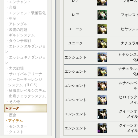
レア
フォース
・エンチャント
・合成
・エンシェント装備強化
レア
フォレス
・生産
・アレンダル
ユニーク
ヒヤシン
・装備の超越
・ギルドシステム
・タウン争奪戦
ユニーク
ナチュラ
・エレメンタルダンジョ
ン
ヒヤシンス
・エッシュキナダンジョ
エンシェント
化)
ン
・力の戦場
ナチュラル
エンシェント
・サバイバルアリーナ
化)
・ヒーローチャレンジ
ルナベルベ
システム（H.C.S）
エンシェント
ル
・征服者レベルシステム
・出席チェックシステム
ヒロイック
エンシェント
・その他
メイ
クイーンオ
エンシェント
・歴史
メイル
・アイテム
クイーンオ
・モンスター
エンシェント
メイル
・クエスト