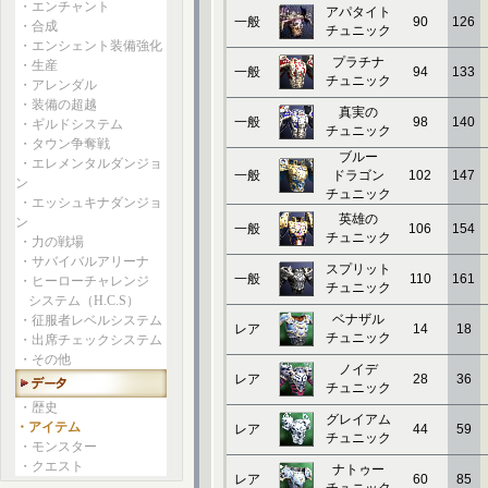
・エンチャント
アパタイト
一般
90
126
・合成
チュニック
・エンシェント装備強化
プラチナ
・生産
一般
94
133
チュニック
・アレンダル
・装備の超越
真実の
一般
98
140
・ギルドシステム
チュニック
・タウン争奪戦
ブルー
・エレメンタルダンジョ
一般
ドラゴン
102
147
ン
チュニック
・エッシュキナダンジョ
英雄の
ン
一般
106
154
チュニック
・力の戦場
・サバイバルアリーナ
スプリット
一般
110
161
・ヒーローチャレンジ
チュニック
システム（H.C.S）
ベナザル
・征服者レベルシステム
レア
14
18
チュニック
・出席チェックシステム
・その他
ノイデ
レア
28
36
チュニック
・歴史
グレイアム
・アイテム
レア
44
59
チュニック
・モンスター
・クエスト
ナトゥー
レア
60
85