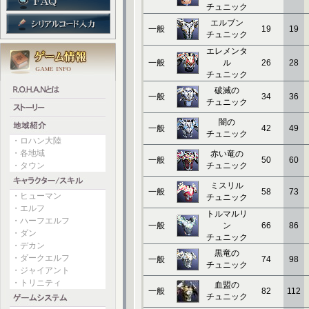
チュニック
エルブン
一般
19
19
チュニック
エレメンタ
一般
ル
26
28
チュニック
破滅の
一般
34
36
チュニック
闇の
一般
42
49
チュニック
・ロハン大陸
・各地域
赤い竜の
一般
50
60
・タウン
チュニック
ミスリル
一般
58
73
・ヒューマン
チュニック
・エルフ
トルマルリ
・ハーフエルフ
一般
ン
66
86
・ダン
チュニック
・デカン
黒竜の
・ダークエルフ
一般
74
98
チュニック
・ジャイアント
・トリニティ
血盟の
一般
82
112
チュニック