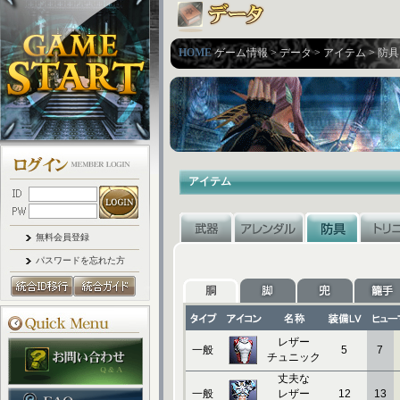
HOME
ゲーム情報 > データ > アイテム > 防具
アイテム
無料会員登録
パスワードを忘れた方
レザー
一般
5
7
チュニック
丈夫な
一般
レザー
12
13