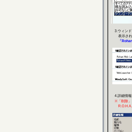
3.ウィンド
表示されます
「Rohan
4.詳細情
※「削除」
R.O.H.