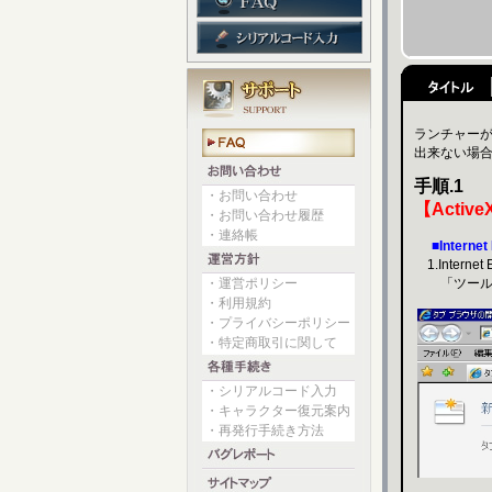
ランチャーが
出来ない場合
手順.1
・お問い合わせ
【Acti
・お問い合わせ履歴
・連絡帳
■Interne
1.Interne
・運営ポリシー
「ツール」
・利用規約
・プライバシーポリシー
・特定商取引に関して
・シリアルコード入力
・キャラクター復元案内
・再発行手続き方法