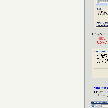
4.ウィンド
※「削除」
R.O.H.
■Internet 
1.Interne
「ツール」