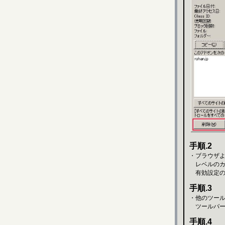
手順.2
・ブラウザ
レベルのカス
有効設定の
手順.3
・他のツー
ツールバー
手順.4