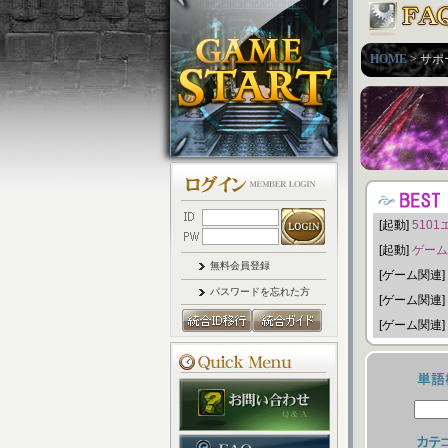
HOME
> サポー
[起動]
510
[起動]
ゲーム
無料会員登録
[ゲーム関連]
パスワードを忘れた方
[ゲーム関連]
[ゲーム関連]